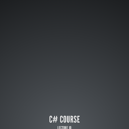
C#
course
Lecture
10
LINQ
part
1
C# COURSE
LECTURE 10